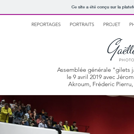
Ce site a été conçu sur la plate
REPORTAGES
PORTRAITS
PROJET
P
G
aëll
PHOTO
Assemblée générale "gilets j
le 9 avril 2019 avec Jéro
Akroum, Fréderic Pierru