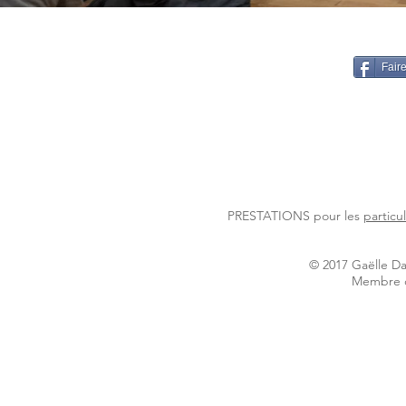
Faire
PRESTATIONS pour les
particu
© 2017
Gaëlle Da
Membre d